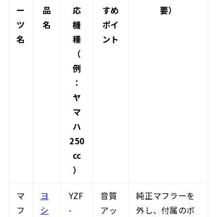
ー
品
応
すめ
要）
ツ
名
機
ポイ
名
種
ント
（
例
：
ヤ
マ
ハ
250
cc
）
マ
ヨ
YZF
音質
純正マフラーを
フ
シ
-
アッ
外し、付属のボ