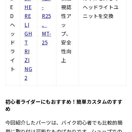
E
HE
-
視認
ヘッドライトユ
D
RE
R25
性ア
ニットを交換
ヘ
LI
、
ッ
ッ
GH
MT-
プ、
ド
T
25
安全
ラ
RI
性向
イ
ZI
上
ト
NG
2
初心者ライダーにもおすすめ！簡単カスタムのすす
め
今回紹介したパーツは、バイク初心者でも比較的簡
単に取り付け可能なものばかりです。ショップでの