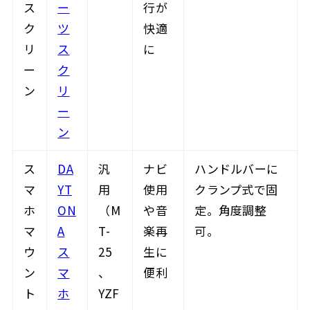
ス
ー
行が
ク
ツ
快適
リ
ス
に
ー
ク
ン
リ
ー
ン
ス
DA
汎
ナビ
ハンドルバーに
マ
YT
用
使用
クランプ式で固
ホ
ON
（M
や音
定。角度調整
マ
A
T-
楽再
可。
ウ
ス
25
生に
ン
マ
、
便利
ト
ホ
YZF