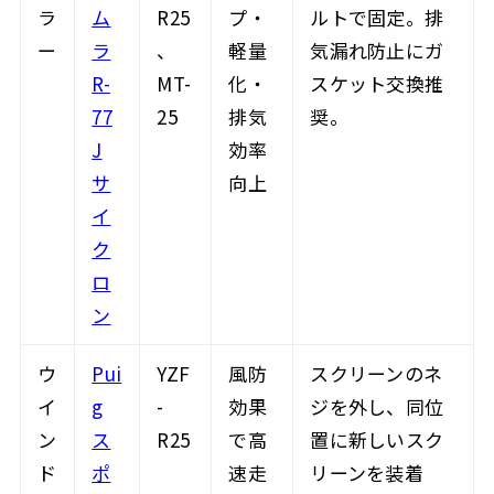
ラ
ム
R25
プ・
ルトで固定。排
ー
ラ
、
軽量
気漏れ防止にガ
R-
MT-
化・
スケット交換推
77
25
排気
奨。
J
効率
サ
向上
イ
ク
ロ
ン
ウ
Pui
YZF
風防
スクリーンのネ
イ
g
-
効果
ジを外し、同位
ン
ス
R25
で高
置に新しいスク
ド
ポ
速走
リーンを装着