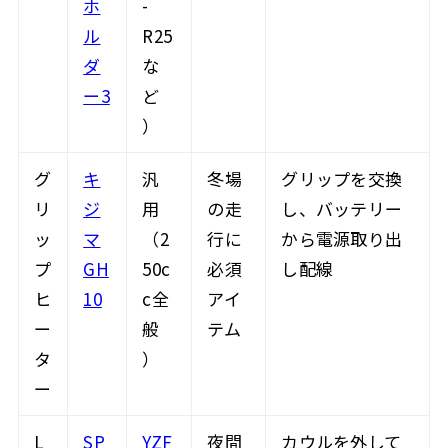
ホ
-
ル
R25
ダ
な
ー3
ど
）
グ
キ
汎
冬場
グリップを交換
リ
ジ
用
の走
し、バッテリー
ッ
マ
（2
行に
から電源取り出
プ
GH
50c
必須
し配線
ヒ
10
c全
アイ
ー
般
テム
タ
）
ー
L
SP
YZF
夜間
カウルを外して