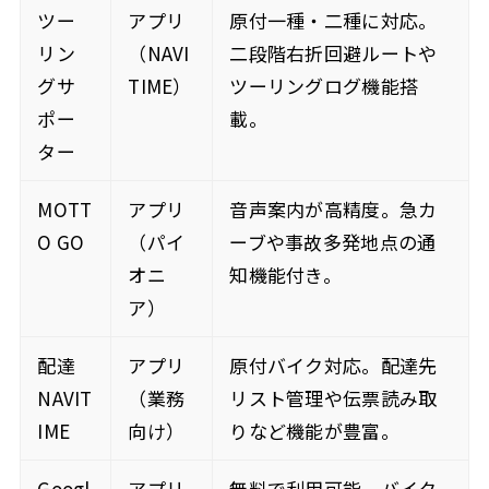
ツー
アプリ
原付一種・二種に対応。
リン
（NAVI
二段階右折回避ルートや
グサ
TIME）
ツーリングログ機能搭
ポー
載。
ター
MOTT
アプリ
音声案内が高精度。急カ
O GO
（パイ
ーブや事故多発地点の通
オニ
知機能付き。
ア）
配達
アプリ
原付バイク対応。配達先
NAVIT
（業務
リスト管理や伝票読み取
IME
向け）
りなど機能が豊富。
Googl
アプリ
無料で利用可能。バイク