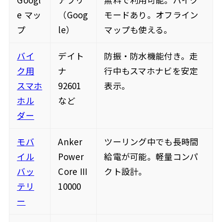
e マッ
（Goog
モードあり。オフライン
プ
le）
マップも使える。
バイ
デイト
防振・防水機能付き。走
ク用
ナ
行中もスマホナビを安定
スマホ
92601
表示。
ホル
など
ダー
モバ
Anker
ツーリング中でも長時間
イル
Power
給電が可能。軽量コンパ
バッ
Core III
クト設計。
テリ
10000
ー