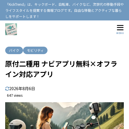
「KickTrend」は、キックボード、自転車、バイクなど、次世代の移動手段や
ライフスタイルを提案する情報ブログです。自由な移動とアクティブな暮ら
しをサポートします！
MENU
バイク
モビリティ
原付二種用 ナビアプリ無料×オフラ
イン対応アプリ
2026年8月6日
647 views