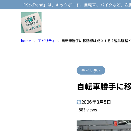
「KickTrend」は、キックボード、自転車、バイクな
home
モビリティ
自転車勝手に移動罪は成立する？違法駐輪
モビリティ
自転車勝手に
2026年8月5日
883 views