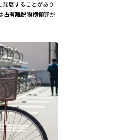
に発展することがあり
は
占有離脱物横領罪
が