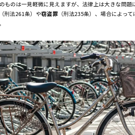
のものは一見軽微に見えますが、法律上は大きな問題
（刑法261条）や
窃盗罪
（刑法235条）、場合によって
。