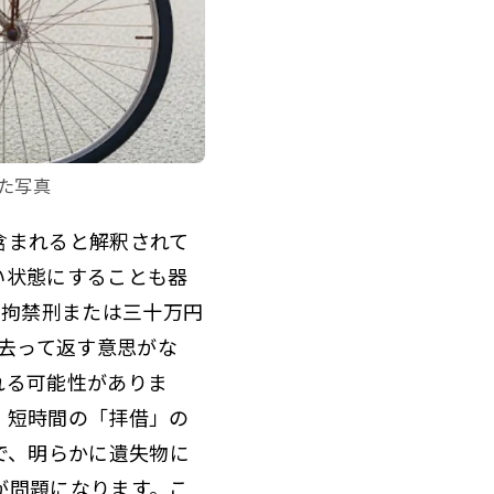
た写真
含まれると解釈されて
い状態にすることも器
の拘禁刑または三十万円
ち去って返す意思がな
れる可能性がありま
、短時間の「拝借」の
で、明らかに遺失物に
が問題になります。こ