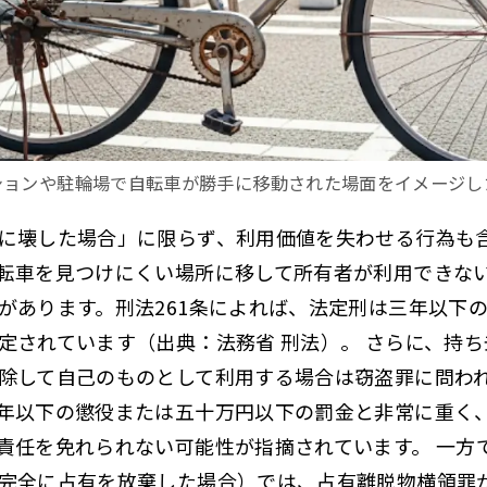
ションや駐輪場で自転車が勝手に移動された場面をイメージし
に壊した場合」に限らず、
利用価値を失わせる行為
も
転車を見つけにくい場所に移して所有者が利用できな
があります。刑法261条によれば、法定刑は三年以下
定されています（出典：法務省 刑法）。 さらに、持
除して自己のものとして利用する場合は窃盗罪に問わ
年以下の懲役または五十万円以下の罰金と非常に重く
責任を免れられない可能性が指摘されています。 一方
完全に占有を放棄した場合）では、占有離脱物横領罪