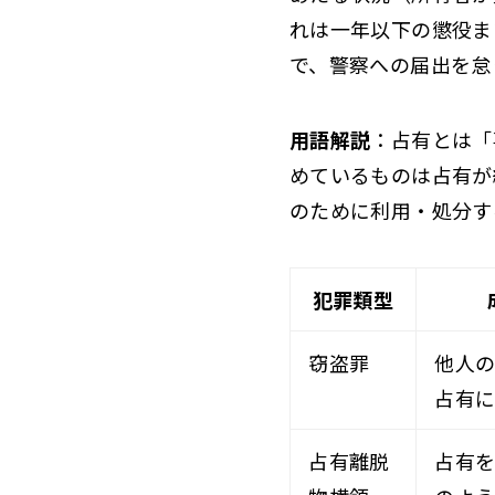
れは一年以下の懲役ま
で、警察への届出を怠
用語解説
：占有とは「
めているものは占有が
のために利用・処分す
犯罪類型
窃盗罪
他人
占有
占有離脱
占有